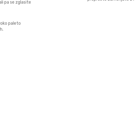
ali pa se zglasite
roko paleto
h.