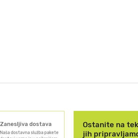
Ostanite na tek
Zanesljiva dostava
jih pripravljamo
Naša dostavna služba pakete