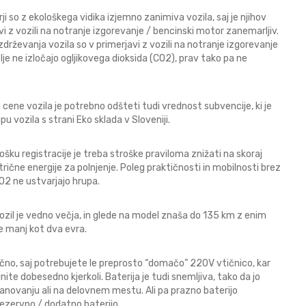
rji so z ekološkega vidika izjemno zanimiva vozila, saj je njihov
avi z vozili na notranje izgorevanje / bencinski motor zanemarljiv.
zdrževanja vozila so v primerjavi z vozili na notranje izgorevanje
olje ne izločajo ogljikovega dioksida (CO2), prav tako pa ne
cene vozila je potrebno odšteti tudi vrednost subvencije, ki je
 vozila s strani Eko sklada v Sloveniji.
šku registracije je treba stroške praviloma znižati na skoraj
rične energije za polnjenje. Poleg praktičnosti in mobilnosti brez
O2 ne ustvarjajo hrupa.
ozil je vedno večja, in glede na model znaša do 135 km z enim
je manj kot dva evra.
ročno, saj potrebujete le preprosto “domačo” 220V vtičnico, kar
nite dobesedno kjerkoli. Baterija je tudi snemljiva, tako da jo
stanovanju ali na delovnem mestu. Ali pa prazno baterijo
ezervno / dodatno baterijo.