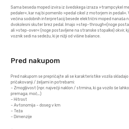
Sama beseda moped izvira iz švedskega izraza »trampcykel m
pedaler«, kar naj bi pomenilo »pedal cikel z motorjem in pedali«.
večina sodobnih interpretacij besede električni moped nanaša n
dvokolesni skuter brez pedal. Imajo »step-through«(noge postav
ali »step-over« (noge postavljene na stranske stopalke) okvir, kj
voznik sedi na sedežu, ki je nižji od višine balance.
Pred nakupom
Pred nakupom se prepričajte ali se karakteristike vozila skladajo
pričakovanji / željami in potrebami:
– Zmogljivost (npr. največji naklon / strmina, ki ga vozilo še lahko
premaga; moč,..)
– Hitrost
– Avtonomija – doseg v km
– Teža
– Dimenzije