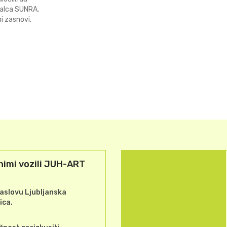
jalca SUNRA.
i zasnovi.
nimi vozili JUH-ART
aslovu Ljubljanska
ica.