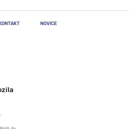
KONTAKT
NOVICE
zila
.
ločili, da