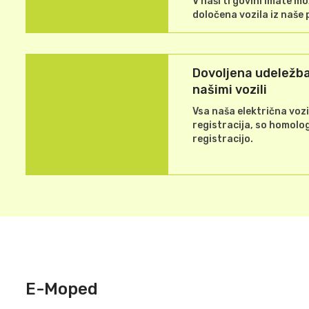
V naši trgovini imate mo
določena vozila iz naše
Dovoljena udeležba
našimi vozili
Vsa naša električna vozi
registracija, so homolog
registracijo.
E-Moped