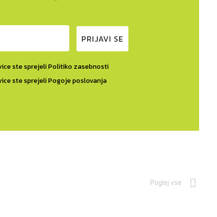
PRIJAVI SE
ice ste sprejeli Politiko zasebnosti
vice ste sprejeli Pogoje poslovanja
Poglej vse