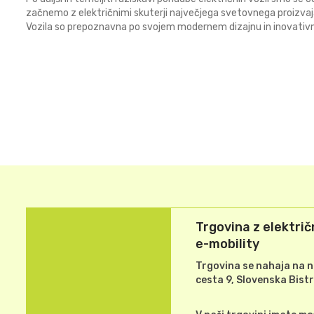
začnemo z električnimi skuterji največjega svetovnega proizva
Vozila so prepoznavna po svojem modernem dizajnu in inovativn
Trgovina z električ
e-mobility
Trgovina se nahaja na n
cesta 9, Slovenska Bistr