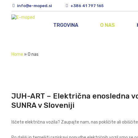
info@e-moped.si
+386 41 797 165
TRGOVINA
O NAS
Home
»
O nas
JUH-ART – Električna enosledna vo
SUNRA v Sloveniji
Iščete električna vozila? Zaupajte nam, nas pokličite ali obiščite
Po daljši in temeljiti raziskavi ponudbe električnih vozil smo se od