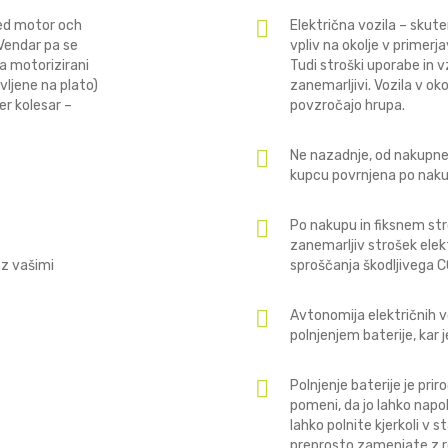
ed motor och
Električna vozila – skute
 Vendar pa se
vpliv na okolje v primerj
a motorizirani
Tudi stroški uporabe in v
ljene na plato)
zanemarljivi. Vozila v ok
er kolesar –
povzročajo hrupa.
Ne nazadnje, od nakupne 
kupcu povrnjena po nakupu
Po nakupu in fiksnem stro
zanemarljiv strošek elekt
 z vašimi
sproščanja škodljivega C
Avtonomija električnih v
polnjenjem baterije, kar 
Polnjenje baterije je pri
pomeni, da jo lahko napol
lahko polnite kjerkoli v 
preprosto zamenjate z r