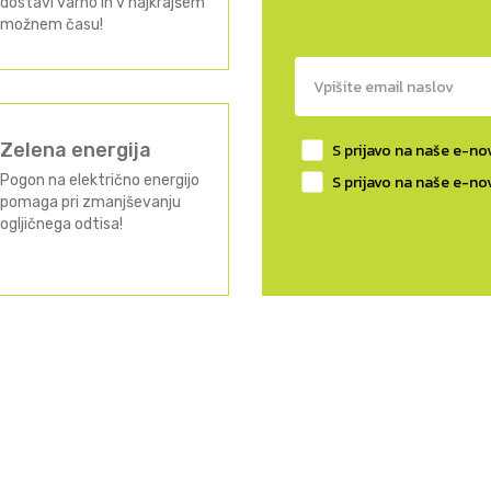
dostavi varno in v najkrajšem
možnem času!
Zelena energija
S prijavo na naše e-nov
Pogon na električno energijo
S prijavo na naše e-no
pomaga pri zmanjševanju
ogljičnega odtisa!