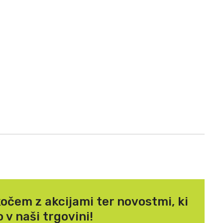
očem z akcijami ter novostmi, ki
 v naši trgovini!