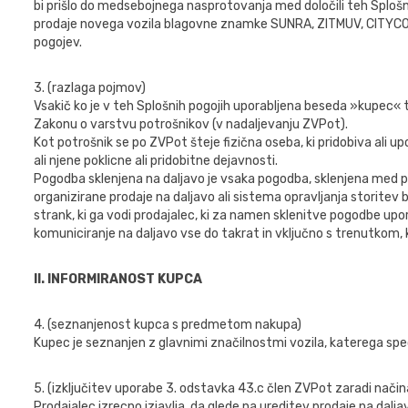
bi prišlo do medsebojnega nasprotovanja med določili teh Splošn
prodaje novega vozila blagovne znamke SUNRA, ZITMUV, CITYCOCO
pogojev.
3. (razlaga pojmov)
Vsakič ko je v teh Splošnih pogojih uporabljena beseda »kupec« 
Zakonu o varstvu potrošnikov (v nadaljevanju ZVPot).
Kot potrošnik se po ZVPot šteje fizična oseba, ki pridobiva ali u
ali njene poklicne ali pridobitne dejavnosti.
Pogodba sklenjena na daljavo je vsaka pogodba, sklenjena med p
organizirane prodaje na daljavo ali sistema opravljanja storitev
strank, ki ga vodi prodajalec, ki za namen sklenitve pogodbe upor
komuniciranje na daljavo vse do takrat in vključno s trenutkom, 
II. INFORMIRANOST KUPCA
4. (seznanjenost kupca s predmetom nakupa)
Kupec je seznanjen z glavnimi značilnostmi vozila, katerega spec
5. (izključitev uporabe 3. odstavka 43.c člen ZVPot zaradi način
Prodajalec izrecno izjavlja, da glede na ureditev prodaje na dalj