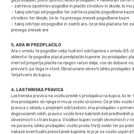
ga prodajalec pisno sporoči, lahko prodajalec v naslednjih osmih
– zahteva izpolnitev pogodbe in plačilo stroškov in škode, ki m
– takoj odstopi od pogodbe ter zahteva plačilo pogodbene kazni 
stroškov ter škode, če le-ta presega znesek pogodbene kazni
– takoj odstopi od pogodbe in zadrži aro, če je bila plačana ter z
presega znesek are
5. ARA IN PREDPLAČILO
Ara v smislu te pogodbe velja tudi kot odstopnina v smislu 83. čle
sklenitvi te pogodbe plačal predplačilo kupnine, bo prodajalec p
meri od prispetja plačila na njegov račun dalje, vse do dobave voz
prevzeti, pa tega ni storil. Obračunane obresti lahko prodajale
terjatvami do kupca.
6. LASTNINSKA PRAVICA
Lastninska pravica na vozilu preide s prodajalca na kupca, ko le-ta
ima prodajalec do njega in mu je vozilo izročeno. Ce je bilo vozilo
pravica v skladu s prejšnjim odstavkom, ima prodajalec v primer
dogovorjenih rokih, pravico vozilo brez kakršnih koli predhodnih
obveznosti s strani kupca. V kolikor kupec svojih obveznosti v r
ne poravna, lahko prodajalec vozilo proda tretji osebi ter po pokr
nakaze eventualni preostanek kupnine, ki jo je za vozilo uspel izt