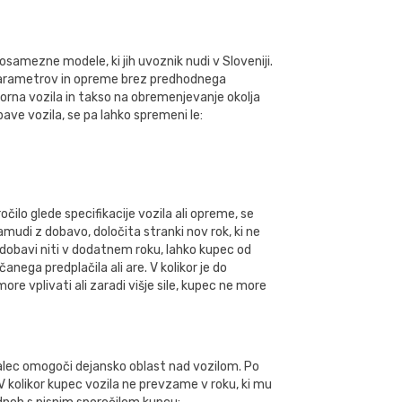
samezne modele, ki jih uvoznik nudi v Sloveniji.
 parametrov in opreme brez predhodnega
orna vozila in takso na obremenjevanje okolja
bave vozila, se pa lahko spremeni le:
čilo glede specifikacije vozila ali opreme, se
amudi z dobavo, določita stranki nov rok, ki ne
ne dobavi niti v dodatnem roku, lahko kupec od
nega predplačila ali are. V kolikor je do
ore vplivati ali zaradi višje sile, kupec ne more
jalec omogoči dejansko oblast nad vozilom. Po
kolikor kupec vozila ne prevzame v roku, ki mu