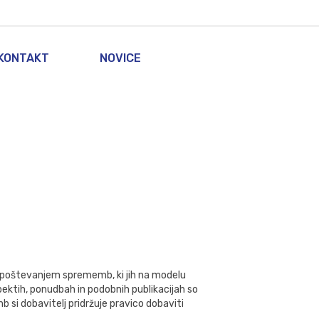
KONTAKT
NOVICE
 z upoštevanjem sprememb, ki jih na modelu
pektih, ponudbah in podobnih publikacijah so
 si dobavitelj pridržuje pravico dobaviti