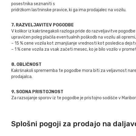
posestnika seznaniti s
pridržkom lastninske pravice, ki ga ima prodajalec na vozilu.
7. RAZVELJAVITEV POGODBE
V kolikor iz kakršnegakoli razloga pride do razveljavitve pogodbe 
upravičen poleg plačila eventualnih poškodb na vozilu ali opremi
– 15 % cene vozila kot zmanjšanje vrednosti kot posledica dejstv
– 1 % cene vozila za vsak začeti mesec, ko je bilo vozilo v prome
8. OBLIČNOST
Kakršnakoli sprememba te pogodbe mora biti za veljavnost narejen
prodajalca.
9. SODNA PRISTOJNOST
Za razsojanje sporov iz te pogodbe je pristojno sodišče v Maribor
Splošni pogoji za prodajo na daljav