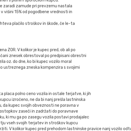
 dneh s pisnim sporočilom kupcu:
u je zaradi zamude pri prevzemu nastala
v višini 15% od pogodbene vrednosti in
ahteva plačilo stroškov in škode, če le-ta
na ZOR. V kolikor je kupec pred, ob ali po
lačani znesek obrestoval po predpisani obrestni
ila oz. do dne, ko bi kupec vozilo moral
c do ustreznega zneska kompenzira s svojimi
 placa polno ceno vozila in ostale terjatve, ki jih
 kupcu izročeno, ne da bi nanj prešla lastninska
u, da kupec svojih obveznosti ne poravna v
 postopkov zaseči in zadržati do poravnave
oku, ki mu ga po zasegu vozila postavi prodajalec
itju vseh svojih terjatev in stroškov kupcu
ržiti. V kolikor kupec pred prehodom lastninske pravice nanj vozilo odtu