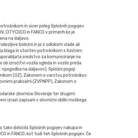
 potrošnikom in sicer poleg Splošnih pogojev
V, CITYCOCO in FANCO v primerih ko je
ena na daljavo.
alezljive bolezni in je z odlokom vlade ali
blaga in storitev potrošnikom s fizičnim
 uporabljata sredstvo za komuniciranje na
ob izročitvi vozila ogleda in vozilo preda
u: »pogodba na daljavo«). Splošni pogoji
akonikom (OZ), Zakonom o varstvu potrošnikov
lovnimi praksami (ZVPNPP), Zakonom o
darske zbornice Slovenije ter drugimi
eni izrazi zapisani v slovnični obliki moškega
o tako določila Splošnih pogojev nakupa in
 in FANCO, kot tudi teh Splošnih pogojev. Če