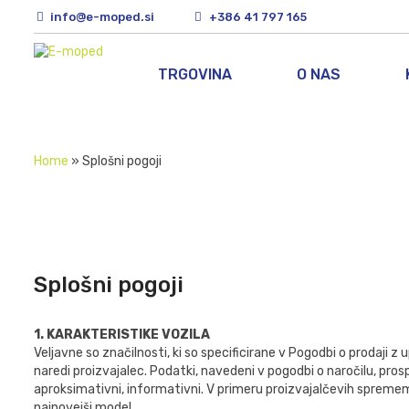
info@e-moped.si
+386 41 797 165
TRGOVINA
O NAS
Home
»
Splošni pogoji
Splošni pogoji
1. KARAKTERISTIKE VOZILA
Veljavne so značilnosti, ki so specificirane v Pogodbi o prodaji
naredi proizvajalec. Podatki, navedeni v pogodbi o naročilu, pros
aproksimativni, informativni. V primeru proizvajalčevih sprememb
najnovejši model.