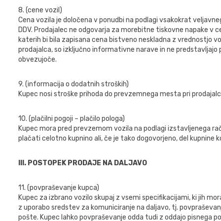
8. (cene vozil)
Cena vozila je določena v ponudbi na podlagi vsakokrat veljavne
DDV. Prodajalec ne odgovarja za morebitne tiskovne napake v ce
katerih bi bila zapisana cena bistveno neskladna z vrednostjo vo
prodajalca, so izključno informativne narave in ne predstavljajo
obvezujoče.
9. (informacija o dodatnih stroških)
Kupec nosi stroške prihoda do prevzemnega mesta pri prodajalc
10. (plačilni pogoji – plačilo pologa)
Kupec mora pred prevzemom vozila na podlagi izstavljenega raču
plačati celotno kupnino ali, če je tako dogovorjeno, del kupnine k
III. POSTOPEK PRODAJE NA DALJAVO
11. (povpraševanje kupca)
Kupec za izbrano vozilo skupaj z vsemi specifikacijami, ki jih mo
z uporabo sredstev za komuniciranje na daljavo, tj. povpraševan
pošte. Kupec lahko povpraševanje odda tudi z oddajo pisnega po