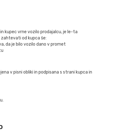
in kupec vrne vozilo prodajalcu, je le-ta
, zahtevati od kupca še:
a, da je bilo vozilo dano v promet
tu
a v pisni obliki in podpisana s strani kupca in
u.
o