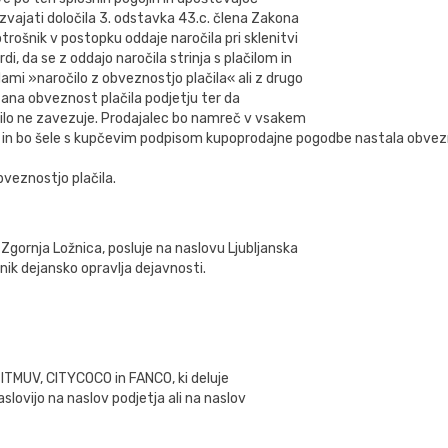
izvajati določila 3. odstavka 43.c. člena Zakona
trošnik v postopku oddaje naročila pri sklenitvi
, da se z oddajo naročila strinja s plačilom in
dami »naročilo z obveznostjo plačila« ali z drugo
zana obveznost plačila podjetju ter da
očilo ne zavezuje. Prodajalec bo namreč v vsakem
in bo šele s kupčevim podpisom kupoprodajne pogodbe nastala obveznost
veznostjo plačila.
Zgornja Ložnica, posluje na naslovu Ljubljanska
ik dejansko opravlja dejavnosti.
ITMUV, CITYCOCO in FANCO, ki deluje
lovijo na naslov podjetja ali na naslov