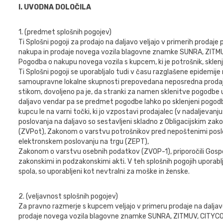
I. UVODNA DOLOČILA
1. (predmet splošnih pogojev)
Ti Splošni pogoji za prodajo na daljavo veljajo v primerih prodaje
nakupa in prodaje novega vozila blagovne znamke SUNRA, ZITMU
Pogodba o nakupu novega vozila s kupcem, ki je potrošnik, sklenj
Ti Splošni pogoji se uporabljalo tudi v času razglašene epidemije n
samoupravne lokalne skupnosti prepovedana neposredna prodaja 
stikom, dovoljeno pa je, da stranki za namen sklenitve pogodbe
daljavo vendar pa se predmet pogodbe lahko po sklenjeni pogodbi 
kupcu le na varni točki, ki jo vzpostavi prodajalec (v nadaljevanj
poslovanja na daljavo so sestavljeni skladno z Obligacijskim z
(ZVPot), Zakonom o varstvu potrošnikov pred nepoštenimi pos
elektronskem poslovanju na trgu (ZEPT),
Zakonom o varstvu osebnih podatkov (ZVOP-1), priporočili Gospo
zakonskimi in podzakonskimi akti. V teh splošnih pogojih uporablj
spola, so uporabljeni kot nevtralni za moške in ženske.
2. (veljavnost splošnih pogojev)
Za pravno razmerje s kupcem veljajo v primeru prodaje na daljav
prodaje novega vozila blagovne znamke SUNRA, ZITMUV, CITYCOCO