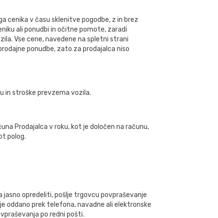
ga cenika v času sklenitve pogodbe, z in brez
niku ali ponudbi in očitne pomote, zaradi
zila. Vse cene, navedene na spletni strani
 prodajne ponudbe, zato za prodajalca niso
u in stroške prevzema vozila.
na Prodajalca v roku, kot je določen na računu,
ot polog.
ra jasno opredeliti, pošlje trgovcu povpraševanje
je oddano prek telefona, navadne ali elektronske
vpraševanja po redni pošti.