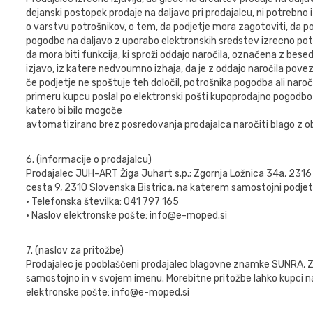
dejanski postopek prodaje na daljavo pri prodajalcu, ni potrebno 
o varstvu potrošnikov, o tem, da podjetje mora zagotoviti, da po
pogodbe na daljavo z uporabo elektronskih sredstev izrecno potrdi
da mora biti funkcija, ki sproži oddajo naročila, označena z bese
izjavo, iz katere nedvoumno izhaja, da je z oddajo naročila pove
če podjetje ne spoštuje teh določil, potrošnika pogodba ali nar
primeru kupcu poslal po elektronski pošti kupoprodajno pogodbo 
katero bi bilo mogoče
avtomatizirano brez posredovanja prodajalca naročiti blago z ob
6. (informacije o prodajalcu)
Prodajalec JUH-ART Žiga Juhart s.p.; Zgornja Ložnica 34a, 2316 
cesta 9, 2310 Slovenska Bistrica, na katerem samostojni podjetn
• Telefonska številka: 041 797 165
• Naslov elektronske pošte: info@e-moped.si
7. (naslov za pritožbe)
Prodajalec je pooblaščeni prodajalec blagovne znamke SUNRA, Z
samostojno in v svojem imenu. Morebitne pritožbe lahko kupci nas
elektronske pošte: info@e-moped.si