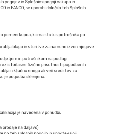
ih pogojev in Splošnimi pogoji nakupa in
 in FANCO, se uporabi določila teh Splošnih
to pomeni kupca, ki ima status potrošnika po
porablja blago in storitve za namene izven njegove
odjetjem in potrošnikom na podlagi
 brez istočasne fizične prisotnosti pogodbenih
ablja izključno enega ali več sredstev za
ko je pogodba sklenjena.
ifikacija je navedena v ponudbi.
a prodaje na daljavo)
ave po teh splošnih pogojih in upoštevajoč