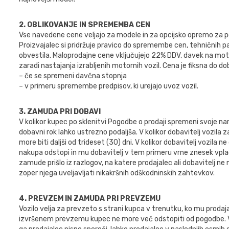
2. OBLIKOVANJE IN SPREMEMBA CEN
Vse navedene cene veljajo za modele in za opcijsko opremo za po
Proizvajalec si pridržuje pravico do spremembe cen, tehničnih
obvestila. Maloprodajne cene vključujejo 22% DDV, davek na mot
zaradi nastajanja izrabljenih motornih vozil. Cena je fiksna do do
– če se spremeni davčna stopnja
– v primeru spremembe predpisov, ki urejajo uvoz vozil.
3. ZAMUDA PRI DOBAVI
V kolikor kupec po sklenitvi Pogodbe o prodaji spremeni svoje naro
dobavni rok lahko ustrezno podaljša. V kolikor dobavitelj vozila z
more biti daljši od trideset (30) dni. V kolikor dobavitelj vozila 
nakupa odstopi in mu dobavitelj v tem primeru vrne znesek vplača
zamude prišlo iz razlogov, na katere prodajalec ali dobavitelj ne m
zoper njega uveljavljati nikakršnih odškodninskih zahtevkov.
4. PREVZEM IN ZAMUDA PRI PREVZEMU
Vozilo velja za prevzeto s strani kupca v trenutku, ko mu proda
izvršenem prevzemu kupec ne more več odstopiti od pogodbe. V 